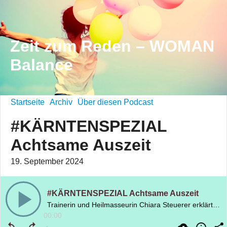
Zeit zum Reden – WOMAN
Balance
Startseite
Archiv
Über diesen Podcast
#KÄRNTENSPEZIAL
Achtsame Auszeit
19. September 2024
#KÄRNTENSPEZIAL Achtsame Auszeit
Trainerin und Heilmasseurin Chiara Steuerer erklärt, wie wir in nur einer Minute Stress reduzieren und allgemein zufriedener leben können
00:00